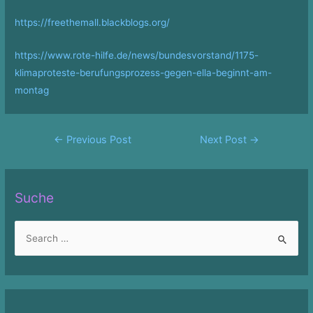
https://freethemall.blackblogs.org/
https://www.rote-hilfe.de/news/bundesvorstand/1175-
klimaproteste-berufungsprozess-gegen-ella-beginnt-am-
montag
Post
←
Previous Post
Next Post
→
navigation
Suche
S
e
a
r
c