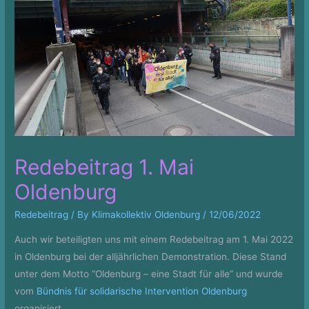
Redebeitrag 1. Mai
Oldenburg
Redebeitrag
/ By
Klimakollektiv Oldenburg
/
12/06/2022
Auch wir beteiligten uns mit einem Redebeitrag am 1. Mai 2022
in Oldenburg bei der alljährlichen Demonstration. Diese Stand
unter dem Motto “Oldenburg – eine Stadt für alle” und wurde
vom
Bündnis für solidarische Intervention Oldenburg
organisiert.