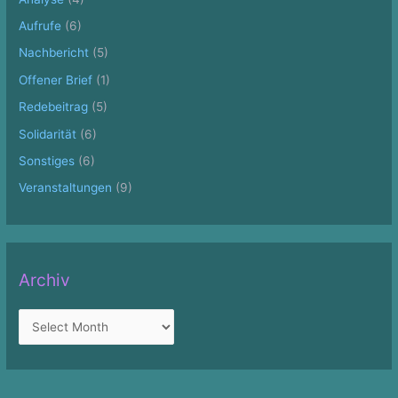
Aufrufe
(6)
Nachbericht
(5)
Offener Brief
(1)
Redebeitrag
(5)
Solidarität
(6)
Sonstiges
(6)
Veranstaltungen
(9)
Archiv
A
r
c
h