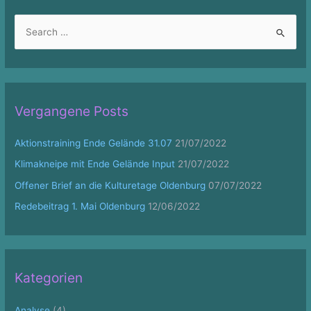
S
e
a
r
c
Vergangene Posts
h
f
Aktionstraining Ende Gelände 31.07
21/07/2022
o
Klimakneipe mit Ende Gelände Input
21/07/2022
r
Offener Brief an die Kulturetage Oldenburg
07/07/2022
:
Redebeitrag 1. Mai Oldenburg
12/06/2022
Kategorien
Analyse
(4)