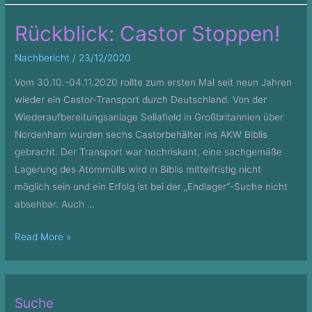
zum
Rückblick: Castor Stoppen!
Grünen-
Parteitag
Nachbericht
/
23/12/2020
Vom 30.10.-04.11.2020 rollte zum ersten Mal seit neun Jahren
wieder ein Castor-Transport durch Deutschland. Von der
Wiederaufbereitungsanlage Sellafield in Großbritannien über
Nordenham wurden sechs Castorbehälter ins AKW Biblis
gebracht. Der Transport war hochriskant, eine sachgemäße
Lagerung des Atommülls wird in Biblis mittelfristig nicht
möglich sein und ein Erfolg ist bei der „Endlager“-Suche nicht
absehbar. Auch …
Rückblick:
Read More »
Castor
Stoppen!
Suche