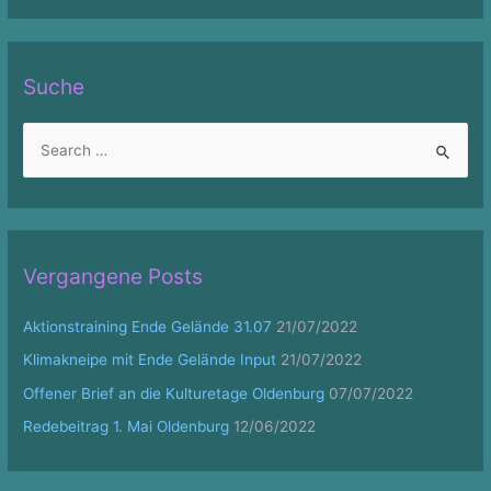
Suche
S
e
a
r
c
Vergangene Posts
h
f
Aktionstraining Ende Gelände 31.07
21/07/2022
o
Klimakneipe mit Ende Gelände Input
21/07/2022
r
Offener Brief an die Kulturetage Oldenburg
07/07/2022
:
Redebeitrag 1. Mai Oldenburg
12/06/2022